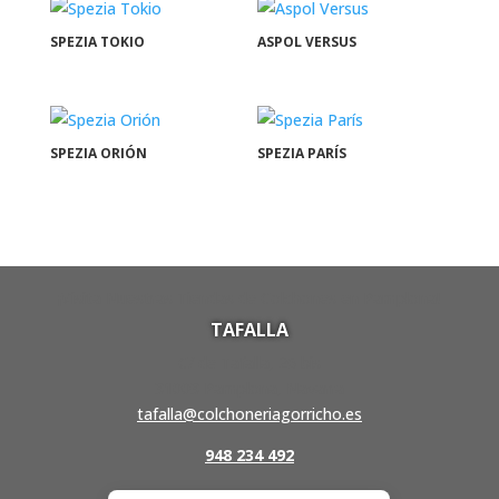
SPEZIA TOKIO
ASPOL VERSUS
SPEZIA ORIÓN
SPEZIA PARÍS
¡Visita Nuestras Tiendas de Colchones en Pamplona!
TAFALLA
C/ de Tafalla, 26 bis
31003 Pamplona, Navarra
tafalla@colchoneriagorricho.es
948 234 492