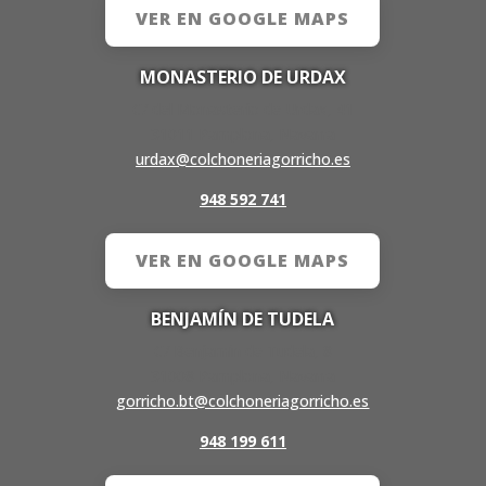
VER EN GOOGLE MAPS
MONASTERIO DE URDAX
C/ del Monasterio de Urdax, 41
31011 Pamplona, Navarra
urdax@colchoneriagorricho.es
948 592 741
VER EN GOOGLE MAPS
BENJAMÍN DE TUDELA
C/ Benjamín de Tudela, 8
31008 Pamplona, Navarra
gorricho.bt@colchoneriagorricho.es
948 199 611