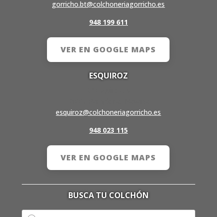
gorricho.bt@colchoneriagorricho.es
948 199 611
VER EN GOOGLE MAPS
ESQUIROZ
C/ Esquiroz, 9
31007 Pamplona, Navarra
esquiroz@colchoneriagorricho.es
948 023 115
VER EN GOOGLE MAPS
BUSCA TU COLCHÓN
Búsqueda