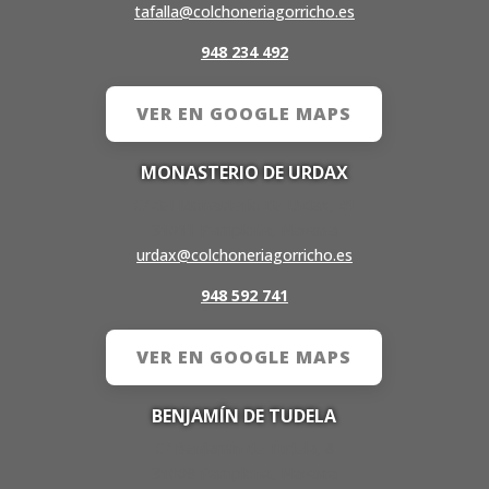
tafalla@colchoneriagorricho.es
948 234 492
VER EN GOOGLE MAPS
MONASTERIO DE URDAX
C/ del Monasterio de Urdax, 41
31011 Pamplona, Navarra
urdax@colchoneriagorricho.es
948 592 741
VER EN GOOGLE MAPS
BENJAMÍN DE TUDELA
C/ Benjamín de Tudela, 8
31008 Pamplona, Navarra