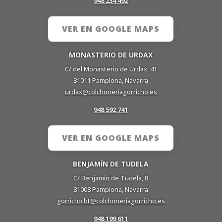
948 234 492
VER EN GOOGLE MAPS
MONASTERIO DE URDAX
C/ del Monasterio de Urdax, 41
31011 Pamplona, Navarra
urdax@colchoneriagorricho.es
948 592 741
VER EN GOOGLE MAPS
BENJAMÍN DE TUDELA
C/ Benjamín de Tudela, 8
31008 Pamplona, Navarra
gorricho.bt@colchoneriagorricho.es
948 199 611