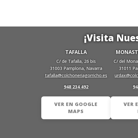
¡Visita Nue
TAFALLA
MONASTE
C/ de Tafalla, 26 bis
C/ del Mona
31003 Pamplona, Navarra
31011 Pa
tafalla@colchoneriagorricho.es
urdax@colc
948 234 492
94
VER EN GOOGLE
VER 
MAPS