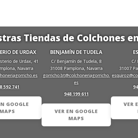
stras Tiendas de Colchones e
RIO DE URDAX
BENJAMÍN DE TUDELA
E
sterio de Urdax, 41
C/ Benjamín de Tudela, 8
C/ 
mplona, Navarra
31008 Pamplona, Navarra
31007 Pa
honeriagorricho.es
gorricho.bt@colchoneriagorricho.
esquiroz@col
es
8 592 741
94
948 199 611
EN GOOGLE
VER 
MAPS
VER EN GOOGLE
MAPS