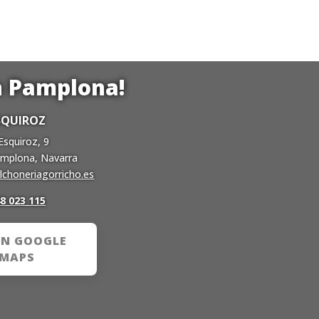
n Pamplona!
SQUIROZ
Esquiroz, 9
mplona, Navarra
choneriagorricho.es
8 023 115
EN GOOGLE
MAPS